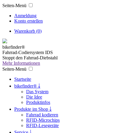
Seiten-Menü
Anmeldung
Konto erstellen
Warenkorb (0)
bikefinder®
Fahrrad-Codiersystem IDS
Stoppt den Fahrrad-Diebstahl
Mehr Informationen
Seiten-Menü
Startseite
bikefinder® ￬
Das System
Die Idee
Produktinfos
Produkte im Shop ￬
Fahrrad kodieren
RFID-Microchips
RFID-Lesegeräte
Service ￬