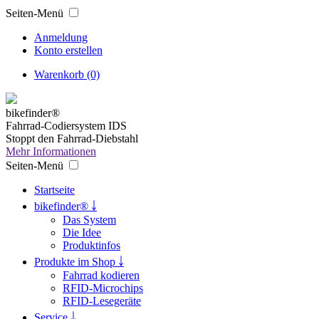
Seiten-Menü
Anmeldung
Konto erstellen
Warenkorb (0)
bikefinder®
Fahrrad-Codiersystem IDS
Stoppt den Fahrrad-Diebstahl
Mehr Informationen
Seiten-Menü
Startseite
bikefinder® ￬
Das System
Die Idee
Produktinfos
Produkte im Shop ￬
Fahrrad kodieren
RFID-Microchips
RFID-Lesegeräte
Service ￬