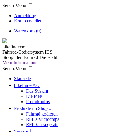
Seiten-Menü
Anmeldung
Konto erstellen
Warenkorb (0)
bikefinder®
Fahrrad-Codiersystem IDS
Stoppt den Fahrrad-Diebstahl
Mehr Informationen
Seiten-Menü
Startseite
bikefinder® ￬
Das System
Die Idee
Produktinfos
Produkte im Shop ￬
Fahrrad kodieren
RFID-Microchips
RFID-Lesegeräte
Service ￬