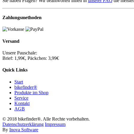
Sie haben Fragen? Wir beantworten Ihnen in
unserer FAQ
die meiste
Zahlungsmethoden
Versand
Unsere Pauschale:
Brief: 1,99€, Päckchen: 3,99€
Quick Links
Start
bikefinder®
Produkte im Shop
Service
Kontakt
AGB
© 2018 bikefinder®. Alle Rechte vorbehalten.
Datenschutzerklärung
Impressum
By
Inova Software