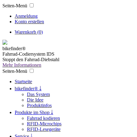
Seiten-Menü
Anmeldung
Konto erstellen
Warenkorb (0)
bikefinder®
Fahrrad-Codiersystem IDS
Stoppt den Fahrrad-Diebstahl
Mehr Informationen
Seiten-Menü
Startseite
bikefinder® ￬
Das System
Die Idee
Produktinfos
Produkte im Shop ￬
Fahrrad kodieren
RFID-Microchips
RFID-Lesegeräte
Service ￬