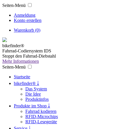
Seiten-Menü
Anmeldung
Konto erstellen
Warenkorb (0)
bikefinder®
Fahrrad-Codiersystem IDS
Stoppt den Fahrrad-Diebstahl
Mehr Informationen
Seiten-Menü
Startseite
bikefinder® ￬
Das System
Die Idee
Produktinfos
Produkte im Shop ￬
Fahrrad kodieren
RFID-Microchips
RFID-Lesegeräte
Service ￬