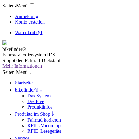
Seiten-Menü
Anmeldung
Konto erstellen
Warenkorb (0)
bikefinder®
Fahrrad-Codiersystem IDS
Stoppt den Fahrrad-Diebstahl
Mehr Informationen
Seiten-Menü
Startseite
bikefinder® ￬
Das System
Die Idee
Produktinfos
Produkte im Shop ￬
Fahrrad kodieren
RFID-Microchips
RFID-Lesegeräte
Service ￬